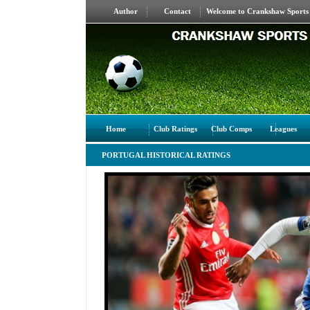
Author
Contact
Welcome to Crankshaw Sports S
Home
Club Ratings
Club Comps
Leagues
PORTUGAL HISTORICAL RATINGS